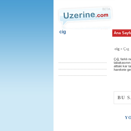
cig
Ana Sayf
cig
» Çıg
Çıg
ÇIĞIN OLUŞUMUNU
ETKİLEYEN FAKTÖRLER
Çığ, farklı 
tabakasının 
Çığ tipleri
alttaki kar
harekete geç
Önlemler
Yeni Üyelik
BU 
uzerine.com a üye olmak için tıklayın
Y
Haber bülteni üyeliği