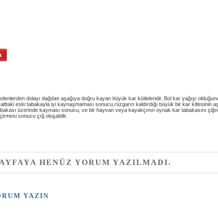
a
Uzerine.com
nedenlerden dolayı dağdan aşağıya doğru kayan büyük kar kütleleridir. Bol kar yağışı olduğun
alttaki eski tabakayla iyi kaynaşmaması sonucu,rüzgarın kaldırdığı büyük bir kar kitlesinin a
 tabakası üzerinde kayması sonucu, ve bir hayvan veya kayakçının oynak kar tabakasını çiğ
irmesi sonucu çığ oluşabilir.
SAYFAYA HENÜZ YORUM YAZILMADI.
ORUM YAZIN