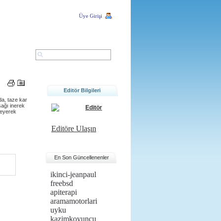
Üye Girişi
ARA
Editör Bilgileri
da, taze kar
şağı inerek
Editör
neyerek
Editöre Ulaşın
En Son Güncellenenler
ikinci-jeanpaul
freebsd
apiterapi
aramamotorlari
uyku
kazimkoyuncu